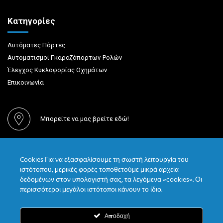
Κατηγορίες
Αυτόματες Πόρτες
Αυτοματισμοί Γκαραζόπορτων-Ρολών
Έλεγχος Κυκλοφορίας Οχημάτων
Επικοινωνία
Μπορείτε να μας βρείτε εδώ!
(+30) 210 55 759 33
Cookies Για να εξασφαλίσουμε τη σωστή λειτουργία του
ιστότοπου, μερικές φορές τοποθετούμε μικρά αρχεία
δεδομένων στον υπολογιστή σας, τα λεγόμενα «cookies». Οι
sales@iglass.gr
περισσότεροι μεγάλοι ιστότοποι κάνουν το ίδιο.
Αποδοχή