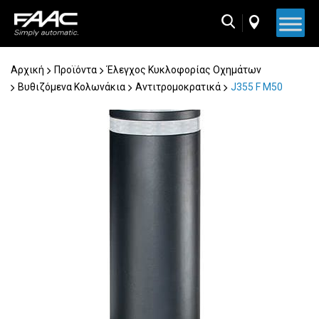
Skip
to
content
Αρχική
Προϊόντα
Έλεγχος Κυκλοφορίας Οχημάτων
Βυθιζόμενα Κολωνάκια
Αντιτρομοκρατικά
J355 F M50