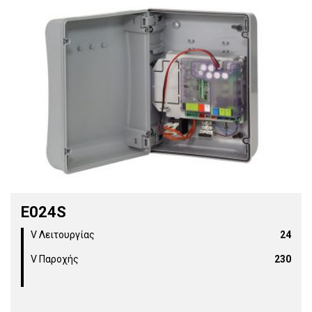
E024S
V Λειτουργίας
24
V Παροχής
230