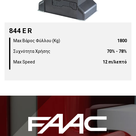
844 E R
Max Βάρος Φύλλου (Kg)
1800
Συχνότητα Χρήσης
70% - 78%
Max Speed
12 m/λεπτό