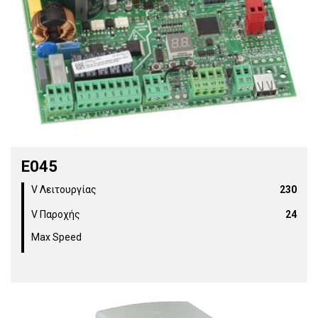
E045
V Λειτουργίας
230
V Παροχής
24
Max Speed