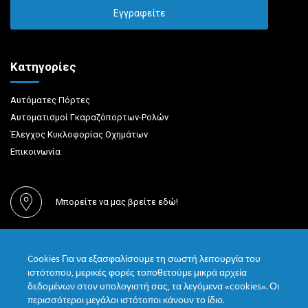
Κατηγορίες
Αυτόματες Πόρτες
Αυτοματισμοί Γκαραζόπορτων-Ρολών
Έλεγχος Κυκλοφορίας Οχημάτων
Επικοινωνία
Μπορείτε να μας βρείτε εδώ!
(+30) 210 55 759 33
Cookies Για να εξασφαλίσουμε τη σωστή λειτουργία του
ιστότοπου, μερικές φορές τοποθετούμε μικρά αρχεία
δεδομένων στον υπολογιστή σας, τα λεγόμενα «cookies». Οι
sales@iglass.gr
περισσότεροι μεγάλοι ιστότοποι κάνουν το ίδιο.