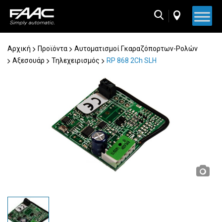
Skip
to
content
Αρχική
Προϊόντα
Αυτοματισμοί Γκαραζόπορτων-Ρολών
Αξεσουάρ
Τηλεχειρισμός
RP 868 2Ch SLH