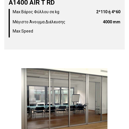
Α1400 AIR Τ RD
Max Βάρος Φύλλου σε kg
2*110 ή 4*60
Μέγιστο Άνοιγμα Διέλευσης
4000 mm
Max Speed